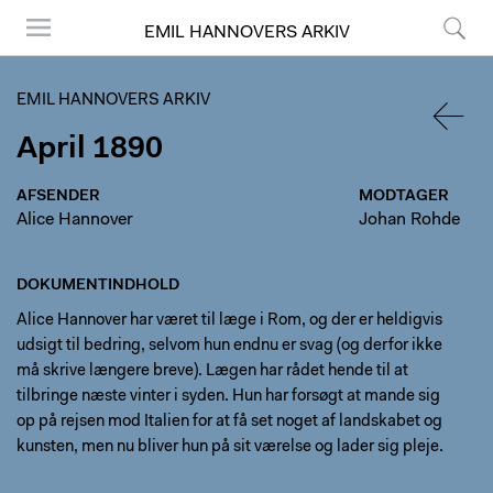
EMIL HANNOVERS ARKIV
Menu
Søg
EMIL HANNOVERS ARKIV
April 1890
TILBA
AFSENDER
MODTAGER
Alice Hannover
Johan Rohde
DOKUMENTINDHOLD
Alice Hannover har været til læge i Rom, og der er heldigvis
udsigt til bedring, selvom hun endnu er svag (og derfor ikke
må skrive længere breve). Lægen har rådet hende til at
tilbringe næste vinter i syden. Hun har forsøgt at mande sig
op på rejsen mod Italien for at få set noget af landskabet og
kunsten, men nu bliver hun på sit værelse og lader sig pleje.