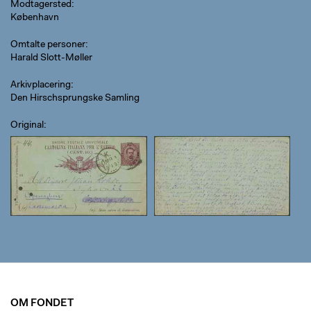
Modtagersted
København
Omtalte personer
Harald Slott-Møller
Arkivplacering
Den Hirschsprungske Samling
Original
OM FONDET