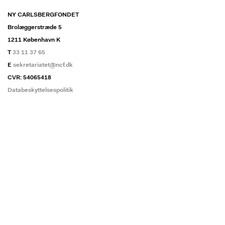
NY CARLSBERGFONDET
Brolæggerstræde 5
1211 København K
T
33 11 37 65
E
sekretariatet@ncf.dk
CVR: 54065418
Databeskyttelsespolitik