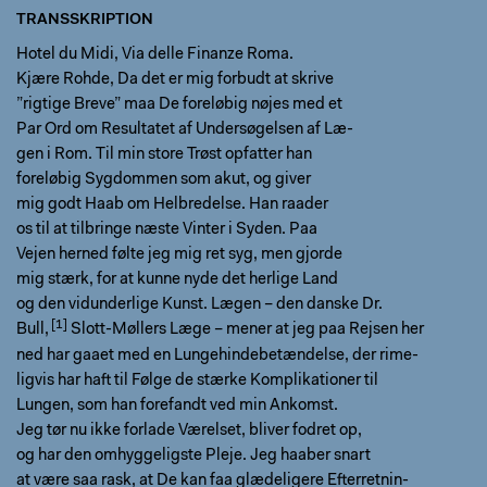
TRANSSKRIPTION
Hotel du Midi, Via delle Finanze Roma.
Kjære Rohde, Da det er mig forbudt at skrive
”rigtige Breve” maa De foreløbig nøjes med et
Par Ord om Resultatet af Undersøgelsen af Læ-
gen i Rom. Til min store Trøst opfatter han
foreløbig Sygdommen som akut, og giver
mig godt Haab om Helbredelse. Han raader
os til at tilbringe næste Vinter i Syden. Paa
Vejen herned følte jeg mig ret syg, men gjorde
mig stærk, for at kunne nyde det herlige Land
og den vidunderlige Kunst. Lægen – den danske
Dr.
Bull,
Slott-Møllers Læge – mener at jeg paa Rejsen her
ned har gaaet med en Lungehindebetændelse, der rime-
ligvis har haft til Følge de stærke Komplikationer til
Lungen, som han forefandt ved min Ankomst.
Jeg tør nu ikke forlade Værelset, bliver fodret op,
og har den omhyggeligste Pleje. Jeg haaber snart
at være saa rask, at De kan faa glædeligere Efterretnin-