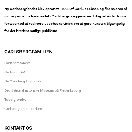
Ny Carlsbergfondet blev oprettet i 1902 af Carl Jacobsen og finansieres af
indtægterne fra hans andel i Carlsberg-bryggerierne. I dag arbejder fondet
fortsat med at realisere Jacobsens vision om at gøre kunsten tilgængelig
for det bredest mulige publikum.
CARLSBERGFAMILIEN
Carlsbergfondet
Carlsberg A/S
Ny Carlsberg Glyptotek
Det Nationalhistoriske Museum på Frederiksborg
Tuborgfondet
Carlsberg Laboratorium
KONTAKT OS