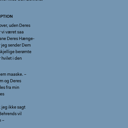
PTION
ver, uden Deres
 vi været saa
aane Deres Hænge-
r jeg sender Dem
skjellige berømte
 hvilet i den
 Dem maaske. –
em og Deres
es fra min
res
 jeg ikke sagt
 Behrends vil
m –