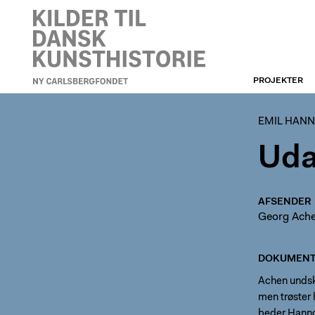
PROJEKTER
EMIL HANNOVERS ARKIV
EMIL HANN
Uda
AFSENDER
Georg Ach
DOKUMENT
Achen undsk
men trøster 
beder Hanno