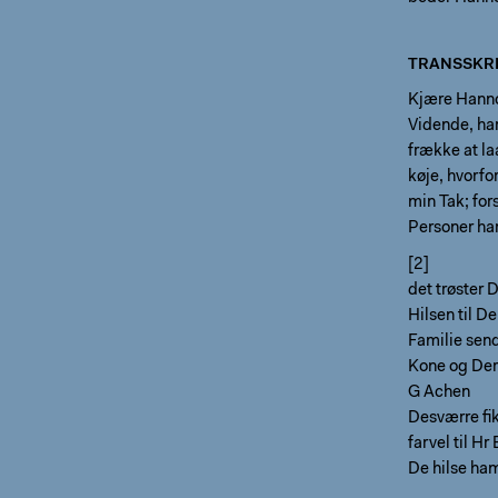
TRANSSKRI
Kjære Hanno
Vidende, har
frække at l
køje, hvorfo
min Tak; for
Personer har
[2]
det trøster
Hilsen til D
Familie send
Kone og De
G Achen
Desværre fik
farvel til Hr
De hilse ha