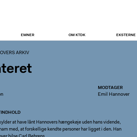
EMNER
OM KTDK
EKSTERNE
OVERS ARKIV
teret
MODTAGER
en
Emil Hannover
INDHOLD
ylder at have lånt Hannovers hængekøje uden hans vidende,
ham med, at forskellige kendte personer har ligget i den. Han
ver hilse Carl Behrens.