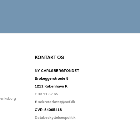
KONTAKT OS
NY CARLSBERGFONDET
Brolæggerstræde 5
1211 København K
T
33 11 37 65
deriksborg
E
sekretariatet@ncf.dk
CVR: 54065418
Databeskyttelsespolitik