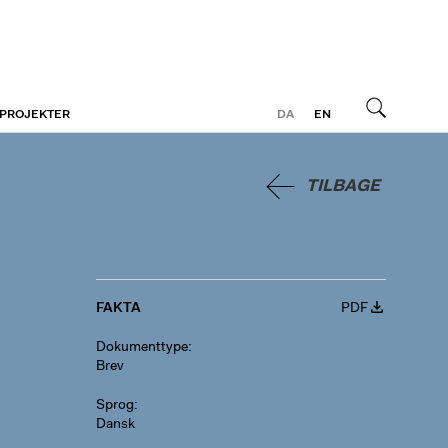
 PROJEKTER
DA
EN
Søg
TILBAGE
FAKTA
PDF
Dokumenttype
Brev
Sprog
Dansk