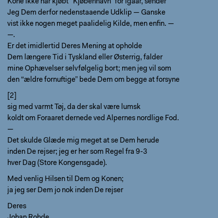
Kone ikke har kjøbt “Kjøbenhavn” for igaar, sender
Jeg Dem derfor nedenstaaende Udklip — Ganske
vist ikke nogen meget paalidelig Kilde, men enfin. —
—.
Er det imidlertid Deres Mening at opholde
Dem længere Tid i Tyskland eller Østerrig, falder
mine Ophævelser selvfølgelig bort; men jeg vil som
den “ældre fornuftige” bede Dem om begge at forsyne
[2]
sig med varmt Tøj, da der skal være lumsk
koldt om Foraaret dernede ved Alpernes nordlige Fod.
—
Det skulde Glæde mig meget at se Dem herude
inden De rejser; jeg er her som Regel fra 9-3
hver Dag (Store Kongensgade).
Med venlig Hilsen til Dem og Konen;
ja jeg ser Dem jo nok inden De rejser
Deres
Johan Rohde.