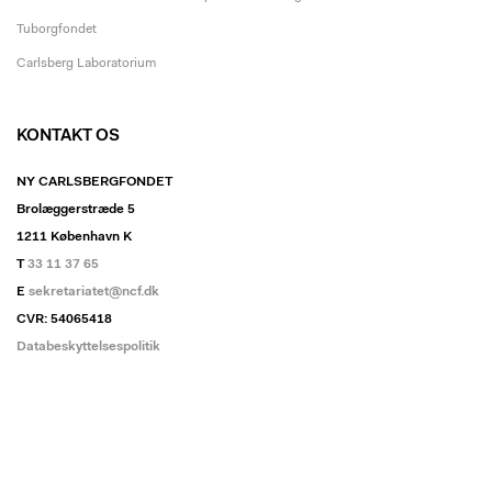
Tuborgfondet
Carlsberg Laboratorium
KONTAKT OS
NY CARLSBERGFONDET
Brolæggerstræde 5
1211 København K
T
33 11 37 65
E
sekretariatet@ncf.dk
CVR: 54065418
Databeskyttelsespolitik