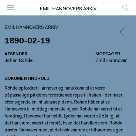
EMIL HANNOVERS ARKIV
Menu
Søg
EMIL HANNOVERS ARKIV
1890-02-19
TILBA
AFSENDER
MODTAGER
Johan Rohde
Emil Hannover
DOKUMENTINDHOLD
Rohde opfordrer Hannover og hans kone til at være
påpasselige på deres forestående rejse til Italien - der raser
efter sigende en influenzaepidemi. Rohde håber at se
Hannovers til middag inden de rejser. Rohde har været til et
foredrag, Hannover har holdt. Lyden har været så dårlig, at
det har været svært at forstå, hvad det handlede om. Rohde
trøster Hannover med, at det nok snarere er tilhørernes egen