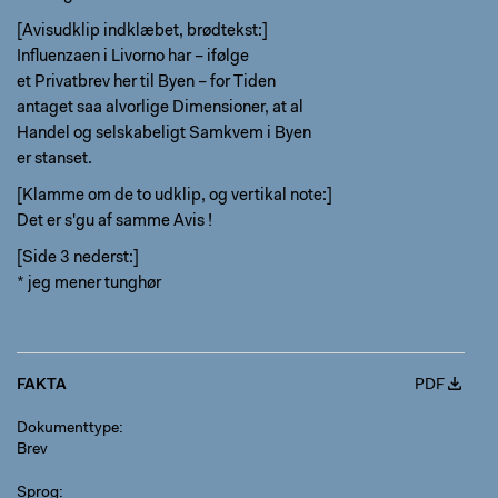
[Avisudklip indklæbet, brødtekst:]
Influenzaen i Livorno har – ifølge
et Privatbrev her til Byen – for Tiden
antaget saa alvorlige Dimensioner, at al
Handel og selskabeligt Samkvem i Byen
er stanset.
[Klamme om de to udklip, og vertikal note:]
Det er s'gu af samme Avis !
[Side 3 nederst:]
* jeg mener tunghør
FAKTA
PDF
Dokumenttype
Brev
Sprog