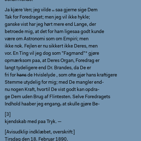
Ja kjære Ven; jeg vilde
..
saa gjerne sige Dem
Tak for Foredraget; men jeg vil ikke hykle;
ganske vist har jeg hørt mere end Lange, der
betroede mig, at det for ham ligesaa godt kunde
være om Astronomi som om Empiri; men
ikke nok. Fejlen er nu sikkert ikke Deres, men
vor. En Ting vil jeg dog som "Fagmand"* gjøre
opmærksom paa, at Deres Organ, Foredrag er
langt tydeligere end Dr. Brandes, da De er
fri for
hans
de Hvislelyde , som ofte gjør hans kraftigere
Stemme utydelig for mig; med De mangler end-
nu nogen Kraft, hvortil De vist godt kan opdra-
ge Dem uden Brug af Flintesten. Selve Foredragets
Indhold haaber jeg engang
,
at skulle gjøre Be-
[3]
kjendskab med paa Tryk. —
[Avisudklip indklæbet, overskrift:]
Tirsdag den 18. Februar 1890.