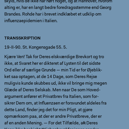
skyld, hvis de ikke har hørt noget, og at Hannover, hvorom
alting er, har en langt bedre foredragsstemme end Georg
Brandes. Rohde har i brevet indklæbet et udklip om
influenzaepidemien i Italien.
TRANSSKRIPTION
19-II-90. St. Kongensgade 55. 5.
Kjære Ven! Tak for Deres elskværdige Brevkort og tro
ikke, at Svaret her er dikteret af Lysten til det sidste
Ord eller af særlige Grunde — min Tid er for Øjeblik-
ket saa optagen, at de 14 Dage, som Deres Rejse
muligvis kunde skubbes ud, ikke vil bringe mig megen
Glæde af Deres Selskab. Men naar De som Hoved-
argument anfører et Privatbrev fra Italien, som for-
sikrer Dem om, at Influenzaen er forsvundet aldeles fra
dette Land, finder jeg det for min Pligt, at gjøre
opmærksom paa, at der er andre Privatbreve, der er
af en anden Mening. — For det Tilfælde, a
f
t Deres