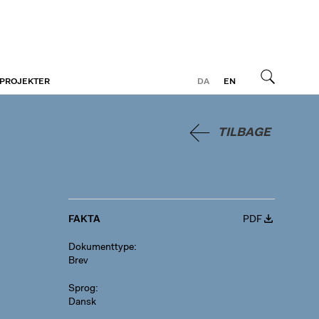
 PROJEKTER
DA
EN
Søg
TILBAGE
FAKTA
PDF
Dokumenttype
Brev
Sprog
Dansk