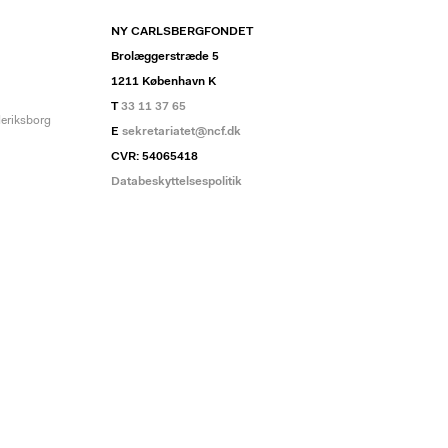
NY CARLSBERGFONDET
Brolæggerstræde 5
1211 København K
T
33 11 37 65
deriksborg
E
sekretariatet@ncf.dk
CVR: 54065418
Databeskyttelsespolitik