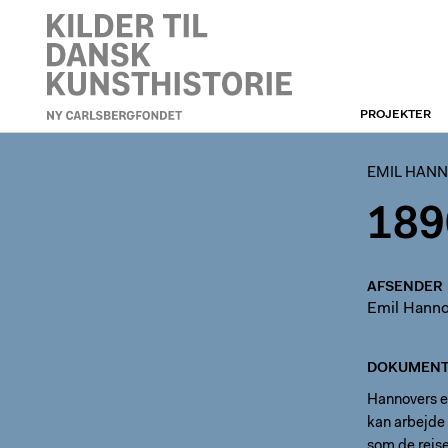
PROJEKTER
EMIL HANNOVERS ARKIV
EMIL HANN
189
AFSENDER
Emil Hanno
DOKUMENT
Hannovers er
kan arbejde 
som de rejse