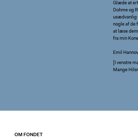
Glæde at erf
Dohme og Ro
usædvanlig v
nogle af de
at læse dem
fra min Kon
Emil Hanno
[I venstre 
Mange Hilsn
OM FONDET