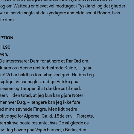
og om Watteau er blevet vel modtaget i Tyskland, og det glæder
er at sende nogle af de kyndigere anmeldelser til Rohde, hvis
ffe dem.
PTION
II.90.
Ven,
e interesserer Dem for at høre et Par Ord om,
 klarer os i denne rent forbistrede Kulde, – igaar
r! Vi har holdt os foreløbig ved godt Helbred og
sigtige. Vi har nogle vældige Filtsko paa
seerne og Tæpper til at dække os til med.
ser vi i den Grad, at jeg kun kan gjøre Noter
mer hver Dag, – længere kan jeg ikke føre
ed mine stivnede Fingre. Men lidt bedre
live syd for Alperne. Ca. d. 15de er vi i Florents,
an skrive poste restante, hvis De vil glæde os
v. Jeg havde paa Vejen herned, i Berlin, den