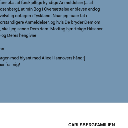
are bl.a. af forskjellige kyndige Anmeldelser (
…
af
senberg), at min Bog i Oversættelse er bleven endog
elvillig optagen i Tyskland. Naar jeg faaer fat i
 forstandigere Anmeldelser, og hvis De bryder Dem om
, skal jeg sende Dem dem. Modtag hjærtelige Hilsener
e og Deres hengivne
ver
margen med blyant med Alice Hannovers hånd:]
er fra mig!
CARLSBERGFAMILIEN