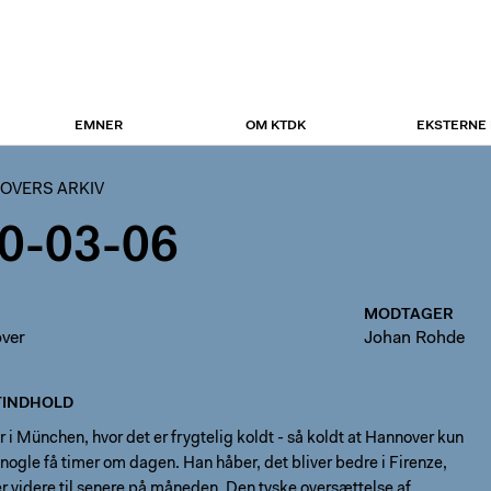
EMNER
OM KTDK
EKSTERNE
OVERS ARKIV
0-03-06
MODTAGER
ver
Johan Rohde
INDHOLD
 i München, hvor det er frygtelig koldt - så koldt at Hannover kun
nogle få timer om dagen. Han håber, det bliver bedre i Firenze,
r videre til senere på måneden. Den tyske oversættelse af