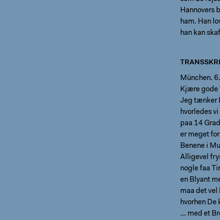
Hannovers b
ham. Han lov
han kan ska
TRANSSKRI
München. 6.I
Kjære gode 
Jeg tænker D
hvorledes vi
paa 14 Grade
er meget for
Benene i Mu
Alligevel fry
nogle faa Ti
en Blyant m
maa det vel b
hvorhen De k
… med et Bre