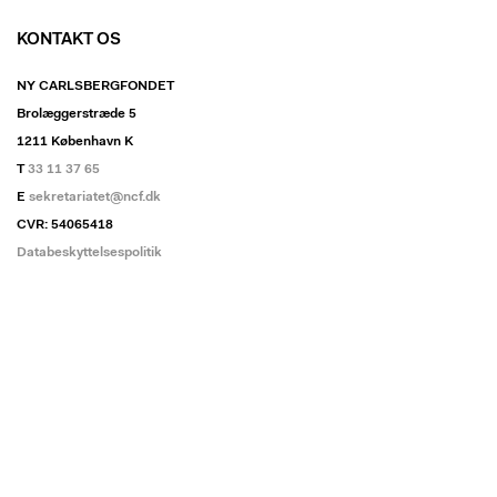
KONTAKT OS
NY CARLSBERGFONDET
Brolæggerstræde 5
1211 København K
T
33 11 37 65
E
sekretariatet@ncf.dk
CVR: 54065418
Databeskyttelsespolitik