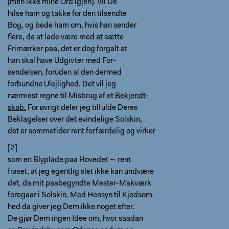
(men ikke mine Ord igjen). Vil De
hilse ham og takke for den tilsendte
Bog, og bede ham om, hvis han sender
flere, da at lade være med at sætte
Frimærker paa, det er dog forgalt at
han skal have Udgivter med For-
sendelsen, foruden al den dermed
forbundne Ulejlighed. Det vil jeg
nærmest regne til Misbrug af et
Bekjendt-
skab.
For øvrigt deler jeg tilfulde Deres
Beklagelser over det evindelige Solskin,
det er sommetider rent forfærdelig og virker
[2]
som en Blyplade paa Hovedet — rent
fraset, at jeg egentlig slet ikke kan undvære
det, da mit paabegyndte Mester-Makværk
foregaar i Solskin. Med Hensyn til Kjedsom-
hed da giver jeg Dem ikke noget efter.
De gjør Dem ingen Idee om, hvor saadan