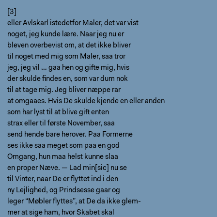
[3]
eller Avlskarl istedetfor Maler, det var vist
noget, jeg kunde lære. Naar jeg nu er
bleven overbevist om, at det ikke bliver
til noget med mig som Maler, saa tror
jeg, jeg vil
…
gaa hen og gifte mig, hvis
der skulde findes en, som var dum nok
til at tage mig. Jeg bliver næppe rar
at omgaaes. Hvis De skulde kjende en eller anden
som har lyst til at blive gift enten
strax eller til første November, saa
send hende bare herover. Paa Formerne
ses ikke saa meget som paa en god
Omgang, hun maa helst kunne slaa
en proper Næve. — Lad min[sic] nu se
til Vinter, naar De er flyttet ind i den
ny Lejlighed, og Prindsesse gaar og
leger “Møbler flyttes”, at De da ikke glem-
mer at sige ham, hvor Skabet skal