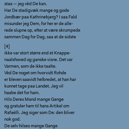
staa — jeg vèd De kan.
Har De stadigvæk mange og gode
Jordbær paa Kathrinebjerg? I saa Fald
misunder jeg Dem, for her er de alle-
rede slupne op, efter at være skrumpede
sammen Dag for Dag, saa at de sidste
[4]
ikke var stort større end et Knappe-
naalshoved og ganske visne. Det var
Varmen, som de ikke taalte.
Vèd De noget om hvorvidt Rohde
er bleven saavidt helbredet, at han har
kunnet tage paa Landet. Jeg vil
haabe det for ham.
Hils Deres Mand mange Gange
og gratuler ham til hans Artikel om
Rafaëlli. Jeg siger som De: den bliver
nok god.
De selv hilses mange Gange