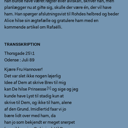
han burde have været røgter eller avlskarl, skriver han, men
planlægger nu at gifte sig, skulle der være én, der vil have
ham. Han spørger afslutningsvist til Rohdes helbred og beder
Alice hilse sin ægtefælle og gratulere ham med en
kommende artikel om Rafaëlli.
TRANSSKRIPTION
Thorsgade 25\1
Odense : Juli 89
Kjære Fru Hannover!
Det var slet ikke nogen løjerlig
Idee af Dem at skrive Brev til mig
kan De hilse
Prinsesse
og sige og jeg
kunde have Lyst til stadig kun at
skrive til Dem, og ikke til ham, alene
af den Grund. Imidlertid faar vi jo
bære lidt over med ham, da
han jo som bekjendt er meget snerpet