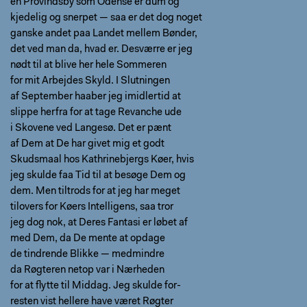
en Provindsby som Odense er dum og
kjedelig og snerpet — saa er det dog noget
ganske andet paa Landet mellem Bønder,
det ved man da, hvad er. Desværre er jeg
nødt til at blive her hele Sommeren
for mit Arbejdes Skyld. I Slutningen
af September haaber jeg imidlertid at
slippe herfra for at tage Revanche ude
i Skovene ved Langesø. Det er pænt
af Dem at De har givet mig et godt
Skudsmaal hos Kathrinebjergs Køer, hvis
jeg skulde faa Tid til at besøge Dem og
dem. Men tiltrods for at jeg har meget
tilovers for Køers Intelligens, saa tror
jeg dog nok, at Deres Fantasi er løbet af
med Dem, da De mente at opdage
de tindrende Blikke — medmindre
da Røgteren netop var i Nærheden
for at flytte til Middag. Jeg skulde for-
resten vist hellere have været Røgter