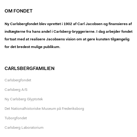
OM FONDET
Ny Carlsbergfondet blev oprettet i 1902 af Carl Jacobsen og finansieres af
indtægterne fra hans andel i Carlsberg-bryggerierne. I dag arbejder fondet
fortsat med at realisere Jacobsens vision om at gøre kunsten tilgængelig
for det bredest mulige publikum.
CARLSBERGFAMILIEN
Carlsbergfondet
Carlsberg A/S
Ny Carlsberg Glyptotek
Det Nationalhistoriske Museum på Frederiksborg
Tuborgfondet
Carlsberg Laboratorium