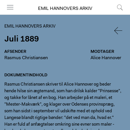
EMIL HANNOVERS ARKIV
Menu
Søg
EMIL HANNOVERS ARKIV
Juli 1889
TILBA
AFSENDER
MODTAGER
Rasmus Christiansen
Alice Hannover
DOKUMENTINDHOLD
Rasmus Christiansen skriver til Alice Hannover og beder
hende hilse sin ægtemand, som han drilsk kalder "Prinsesse",
og takke for lånet af en bog. Han arbejder på et maleri, et
"Mester-Makværk", og klager over Odenses provinspræg,
som han sidst i september vil udskifte med et ophold ved
Langesø blandt rigtige bønder: "det ved man da, hvad er."
Han er fuld af anfægtelser omkring sine evner som maler -