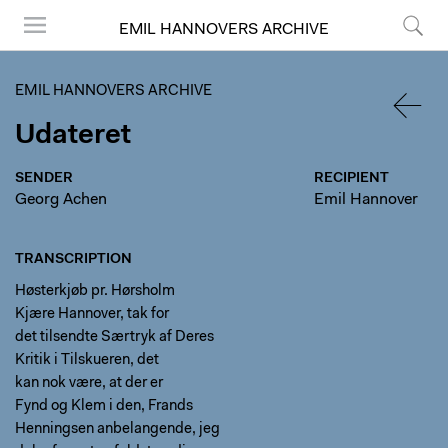
EMIL HANNOVERS ARCHIVE
Menu
Search
EMIL HANNOVERS ARCHIVE
Udateret
BACK
SENDER
RECIPIENT
Georg Achen
Emil Hannover
TRANSCRIPTION
Høsterkjøb pr. Hørsholm
Kjære Hannover, tak for
det tilsendte Særtryk af Deres
Kritik i Tilskueren, det
kan nok være, at der er
Fynd og Klem i den, Frands
Henningsen anbelangende, jeg