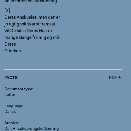
deler forresten fuldstændig
[2]
Deres Anskuelse, men den er
jo rigtignok skarpt fremsat. –
Vil De hilse Deres Hustru
mange Gange fra mig og min
Deres
G Achen
FACTS
PDF
Document type
Letter
Language
Dansk
Archive
Den Hirschsprungske Samling