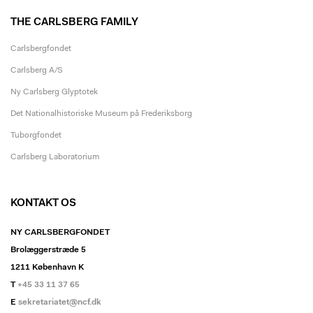
THE CARLSBERG FAMILY
Carlsbergfondet
Carlsberg A/S
Ny Carlsberg Glyptotek
Det Nationalhistoriske Museum på Frederiksborg
Tuborgfondet
Carlsberg Laboratorium
KONTAKT OS
NY CARLSBERGFONDET
Brolæggerstræde 5
1211 København K
T
+45 33 11 37 65
E
sekretariatet@ncf.dk