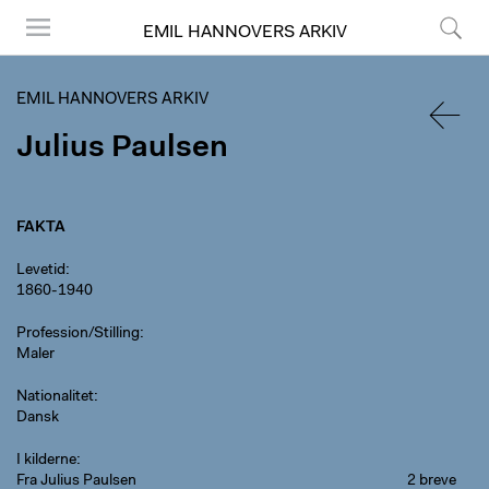
EMIL HANNOVERS ARKIV
Menu
Søg
EMIL HANNOVERS ARKIV
Julius Paulsen
TILBA
FAKTA
Levetid
1860-1940
Profession/Stilling
Maler
Nationalitet
Dansk
I kilderne
Fra Julius Paulsen
2 breve