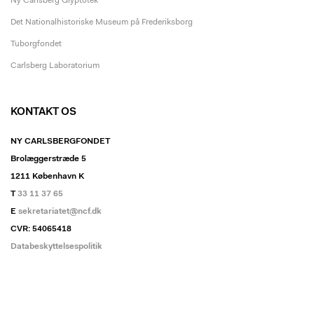
Ny Carlsberg Glyptotek
Det Nationalhistoriske Museum på Frederiksborg
Tuborgfondet
Carlsberg Laboratorium
KONTAKT OS
NY CARLSBERGFONDET
Brolæggerstræde 5
1211 København K
T
33 11 37 65
E
sekretariatet@ncf.dk
CVR: 54065418
Databeskyttelsespolitik