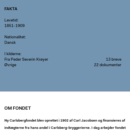
FAKTA
Levetid
1851-1909
Nationalitet
Dansk
I kilderne
Fra Peder Severin Krøyer
13 breve
Øvrige
22 dokumenter
OM FONDET
Ny Carlsbergfondet blev oprettet i 1902 af Carl Jacobsen og finansieres af
indtægterne fra hans andel i Carlsberg-bryggerierne. I dag arbejder fondet