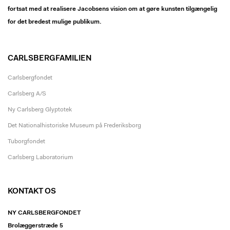
fortsat med at realisere Jacobsens vision om at gøre kunsten tilgængelig
for det bredest mulige publikum.
CARLSBERGFAMILIEN
Carlsbergfondet
Carlsberg A/S
Ny Carlsberg Glyptotek
Det Nationalhistoriske Museum på Frederiksborg
Tuborgfondet
Carlsberg Laboratorium
KONTAKT OS
NY CARLSBERGFONDET
Brolæggerstræde 5