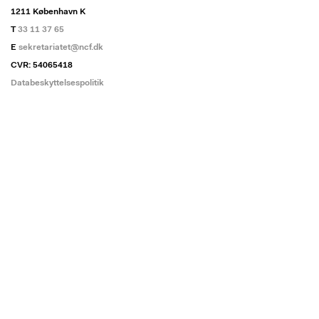
1211 København K
T
33 11 37 65
E
sekretariatet@ncf.dk
CVR: 54065418
Databeskyttelsespolitik