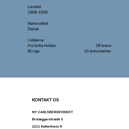
Levetid
1858-1930
Nationalitet
Dansk
I kilderne
Fra Sofie Holten
28 breve
Øvrige
10 dokumenter
KONTAKT OS
NY CARLSBERGFONDET
Brolæggerstræde 5
1211 København K