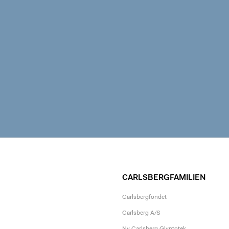
CARLSBERGFAMILIEN
Carlsbergfondet
Carlsberg A/S
Ny Carlsberg Glyptotek