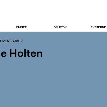
EMNER
OM KTDK
EKSTERNE
OVERS ARKIV
ie Holten