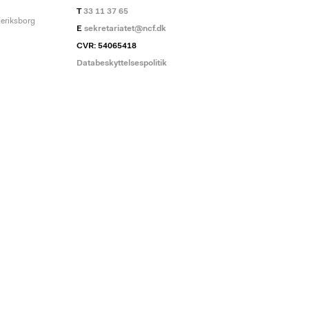
T
33 11 37 65
deriksborg
E
sekretariatet@ncf.dk
CVR: 54065418
Databeskyttelsespolitik