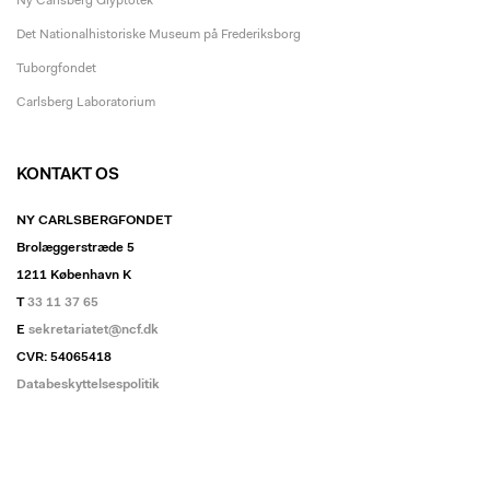
Ny Carlsberg Glyptotek
Det Nationalhistoriske Museum på Frederiksborg
Tuborgfondet
Carlsberg Laboratorium
KONTAKT OS
NY CARLSBERGFONDET
Brolæggerstræde 5
1211 København K
T
33 11 37 65
E
sekretariatet@ncf.dk
CVR: 54065418
Databeskyttelsespolitik