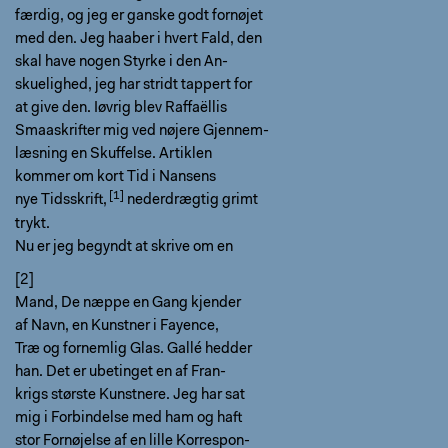
færdig, og jeg er ganske godt fornøjet
med den. Jeg haaber i hvert Fald, den
skal have nogen Styrke i den An-
skuelighed, jeg har stridt tappert for
at give den. Iøvrig blev Raffaëllis
Smaaskrifter mig ved nøjere Gjennem-
læsning en Skuffelse. Artiklen
kommer om kort Tid i
Nansens
nye Tidsskrift,
nederdrægtig grimt
trykt.
Nu er jeg begyndt at skrive om en
[2]
Mand, De næppe en Gang kjender
af Navn, en Kunstner i Fayence,
Træ og fornemlig Glas. Gallé hedder
han. Det er ubetinget en af Fran-
krigs største Kunstnere. Jeg har sat
mig i Forbindelse med ham og haft
stor Fornøjelse af en lille Korrespon-