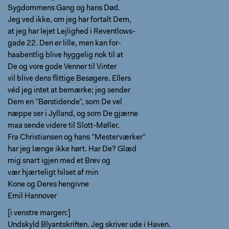
Sygdommens Gang og hans Død.
Jeg ved ikke, om jeg har fortalt Dem,
at jeg har lejet Lejlighed i Reventlows-
gade 22. Den er lille, men kan for-
haabentlig blive hyggelig nok til at
De og vore gode Venner til Vinter
vil blive dens flittige Besøgere. Ellers
véd jeg intet at bemærke; jeg sender
Dem en ”Børstidende”, som De vel
næppe ser i Jylland, og som De gjærne
maa sende videre til Slott-Møller.
Fra Christiansen og hans ”Mesterværker”
har jeg længe ikke hørt. Har De? Glæd
mig snart igjen med et Brev og
vær hjærteligt hilset af min
Kone og Deres hengivne
Emil Hannover
[i venstre margen:]
Undskyld Blyantskriften. Jeg skriver ude i Haven.