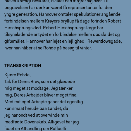
blevet kraftigt beskåret, hvilket han ærgrer sig over. Til
begravelsen har der kun været få repræsentanter for den
yngre generation. Hannover omtaler spekulationer angående
forbindelsen mellem Krøyers bryllup få dage forinden Robert
Hirschsprungs død. Robert Hirschsprungs læge har
tilsyneladende antydet en forbindelse mellem dødsfaldet og
giftemålet. Hannover har lejet en lejlighed i Rewentlowsgade,
hvor han håber at se Rohde på besøg til vinter.
TRANSSKRIPTION
Kjære Rohde,
Tak for Deres Brev, som det glædede
mig meget at modtage. Jeg tænker
mig, Deres Arbejder bliver meget fine.
Med mit eget Arbejde gaaer det egentlig
kun smaat herude paa Landet, da
jeg har ondt ved at overvinde min
medfødte Dovenskab. Alligevel har jeg
faaet en Afhandling om Raffaëlli