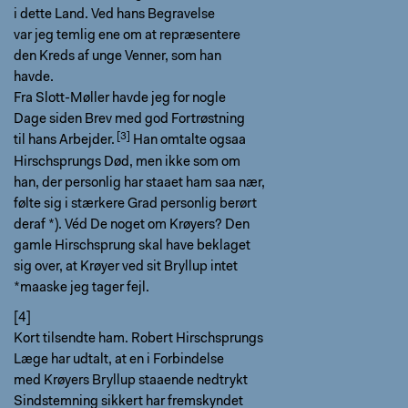
i dette Land. Ved hans Begravelse
var jeg temlig ene om at repræsentere
den Kreds af unge Venner, som han
havde.
Fra Slott-Møller havde jeg for nogle
Dage siden Brev med god Fortrøstning
til
hans Arbejder.
Han omtalte ogsaa
Hirschsprungs Død, men ikke som om
han, der personlig har staaet ham saa nær,
følte sig i stærkere Grad personlig berørt
deraf *). Véd De noget om Krøyers? Den
gamle Hirschsprung skal have beklaget
sig over, at Krøyer ved sit Bryllup intet
*maaske jeg tager fejl.
[4]
Kort tilsendte ham. Robert Hirschsprungs
Læge har udtalt, at en i Forbindelse
med Krøyers Bryllup staaende nedtrykt
Sindstemning sikkert har fremskyndet