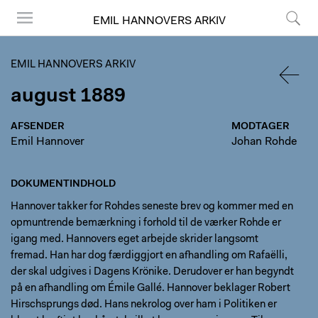
EMIL HANNOVERS ARKIV
Menu
Søg
EMIL HANNOVERS ARKIV
august 1889
TILBA
AFSENDER
MODTAGER
Emil Hannover
Johan Rohde
DOKUMENTINDHOLD
Hannover takker for Rohdes seneste brev og kommer med en
opmuntrende bemærkning i forhold til de værker Rohde er
igang med. Hannovers eget arbejde skrider langsomt
fremad. Han har dog færdiggjort en afhandling om Rafaëlli,
der skal udgives i Dagens Krönike. Derudover er han begyndt
på en afhandling om Émile Gallé. Hannover beklager Robert
Hirschsprungs død. Hans nekrolog over ham i Politiken er