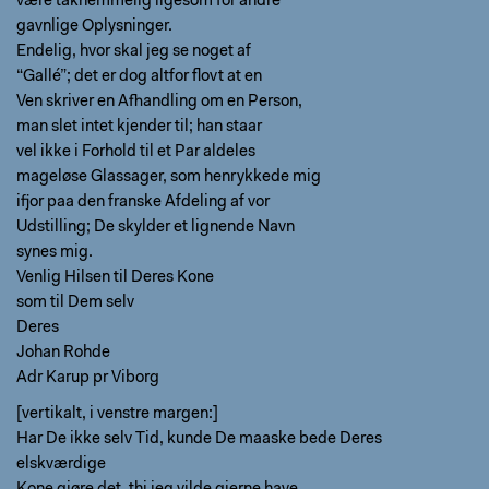
være taknemmelig ligesom for andre
gavnlige Oplysninger.
Endelig, hvor skal jeg se noget af
“Gallé”; det er dog altfor flovt at en
Ven skriver en Afhandling om en Person,
man slet intet kjender til; han staar
vel ikke i Forhold til et Par aldeles
mageløse Glassager, som henrykkede mig
ifjor paa den franske Afdeling af vor
Udstilling; De skylder et lignende Navn
synes mig.
Venlig Hilsen til Deres Kone
som til Dem selv
Deres
Johan Rohde
Adr Karup pr Viborg
[vertikalt, i venstre margen:]
Har De ikke selv Tid, kunde De maaske bede Deres
elskværdige