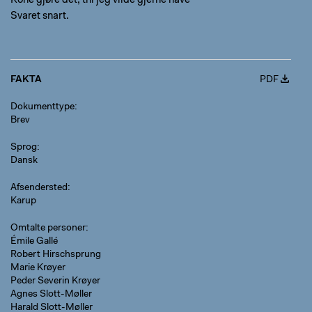
Kone gjøre det, thi jeg vilde gjerne have
Svaret snart.
FAKTA
PDF
Dokumenttype
Brev
Sprog
Dansk
Afsendersted
Karup
Omtalte personer
Émile Gallé
Robert Hirschsprung
Marie Krøyer
Peder Severin Krøyer
Agnes Slott-Møller
Harald Slott-Møller