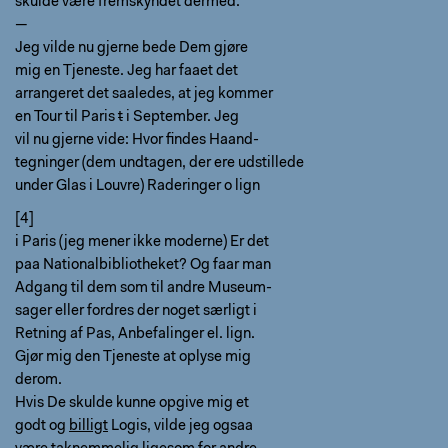
skulde være fremskyndet dermed.
—
Jeg vilde nu gjerne bede Dem gjøre
mig en Tjeneste. Jeg har faaet det
arrangeret det saaledes, at jeg kommer
en Tour til Paris
t
i September. Jeg
vil nu gjerne vide: Hvor findes Haand-
tegninger (dem undtagen, der ere udstillede
under Glas i Louvre) Raderinger o lign
[4]
i Paris (jeg mener ikke moderne) Er det
paa Nationalbibliotheket? Og faar man
Adgang til dem som til andre Museum-
sager eller fordres der noget særligt i
Retning af Pas, Anbefalinger el. lign.
Gjør mig den Tjeneste at oplyse mig
derom.
Hvis De skulde kunne opgive mig et
godt og
billigt
Logis, vilde jeg ogsaa