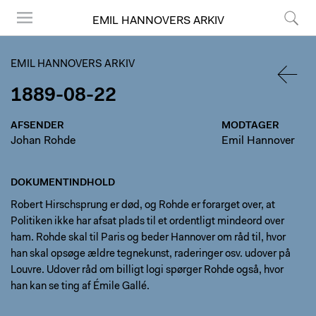
EMIL HANNOVERS ARKIV
Menu
Søg
EMIL HANNOVERS ARKIV
1889-08-22
TILBA
AFSENDER
MODTAGER
Johan Rohde
Emil Hannover
DOKUMENTINDHOLD
Robert Hirschsprung er død, og Rohde er forarget over, at
Politiken ikke har afsat plads til et ordentligt mindeord over
ham. Rohde skal til Paris og beder Hannover om råd til, hvor
han skal opsøge ældre tegnekunst, raderinger osv. udover på
Louvre. Udover råd om billigt logi spørger Rohde også, hvor
han kan se ting af Émile Gallé.