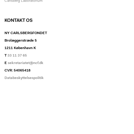
Carlsberg Laboratorium
KONTAKT OS
NY CARLSBERGFONDET
Brolæggerstræde 5
1211 København K
T
33 11 37 65
E
sekretariatet@ncf.dk
CVR: 54065418
Databeskyttelsespolitik