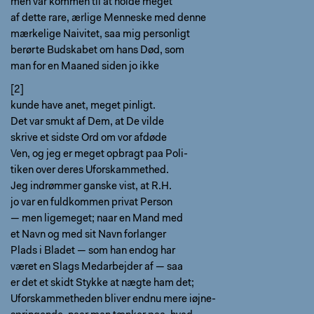
men var kommen til at holde meget
af dette rare, ærlige Menneske med denne
mærkelige Naivitet, saa mig personligt
berørte Budskabet om hans Død, som
man for en Maaned siden jo ikke
[2]
kunde have anet, meget pinligt.
Det var smukt af Dem, at De vilde
skrive et sidste Ord om vor afdøde
Ven, og jeg er meget opbragt paa Poli-
tiken over deres Uforskammethed.
Jeg indrømmer ganske vist, at R.H.
jo var en fuldkommen privat Person
— men ligemeget; naar en Mand med
et Navn og med sit Navn forlanger
Plads i Bladet — som han endog har
været en Slags Medarbejder af — saa
er det et skidt Stykke at nægte ham det;
Uforskammetheden bliver endnu mere iøjne-