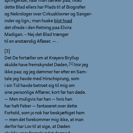
springende, naar man tænker paa, hvad
dette Blad ellers har Plads til af Biografier
og Nekrologer over Cirkusklovner og Sanger-
inder og lign.; man huske
blot hvad
det ofrede i den Retning paa Elvira
Madigan. – Nej det Blad trænger
til en anstændig Afløser. — .
[3]
Det De fortæller om at
Krøyers Bryllup
skulde have fremskyndet Døden,
tror jeg
ikke paa; og jeg dømmer her efter en Sam-
tale jeg havde med Hirschsprung, som
i sin Tid havde betroet sig til mig om
sine personlige Affærer, kort før han døde.
— Men muligvis har han — hvis han
har haft Feber — fantaseret over dette
Forhold, som jo nok har beskjæftiget ham
— men det forekommer mig ikke, at man
derfor har Lov til at sige, at Døden