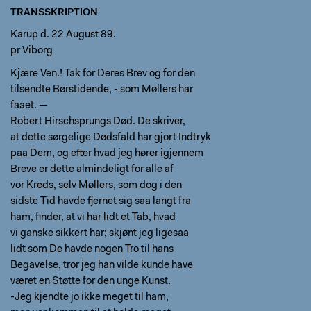
TRANSSKRIPTION
Karup d. 22 August 89.
pr Viborg
Kjære Ven.! Tak for Deres Brev og for den
tilsendte Børstidende,
-
som Møllers har
faaet. —
Robert Hirschsprungs Død. De skriver,
at dette sørgelige Dødsfald har gjort Indtryk
paa Dem, og efter hvad jeg hører igjennem
Breve er dette almindeligt for alle af
vor Kreds, selv Møllers, som dog i den
sidste Tid havde fjernet sig saa langt fra
ham, finder, at vi har lidt et Tab, hvad
vi ganske sikkert har; skjønt jeg ligesaa
lidt som De havde nogen Tro til hans
Begavelse, tror jeg han vilde kunde have
været en
Støtte for den unge Kunst.
-Jeg kjendte jo ikke meget til ham,