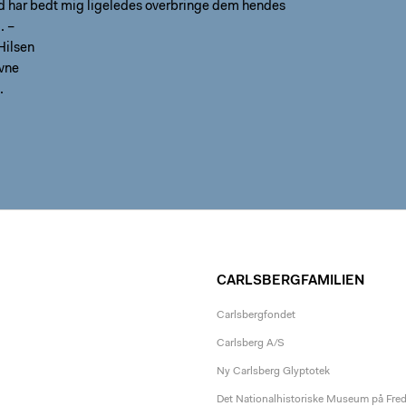
d har bedt mig ligeledes overbringe dem hendes
. –
Hilsen
vne
.
CARLSBERGFAMILIEN
Carlsbergfondet
Carlsberg A/S
Ny Carlsberg Glyptotek
Det Nationalhistoriske Museum på Fre