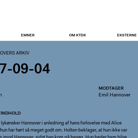
EMNER
OM KTDK
EKSTERNE
OVERS ARKIV
7-09-04
MODTAGER
n
Emil Hannover
INDHOLD
 lykønsker Hannover i anledning af hans forlovelse med Alice
un har hørt så meget godt om. Holten beklager, at hun ikke var
age imod Hannover, sidst han kom på besøg. Hun beder ham hilse