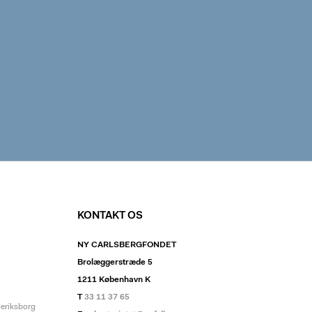
KONTAKT OS
NY CARLSBERGFONDET
Brolæggerstræde 5
1211 København K
T
33 11 37 65
deriksborg