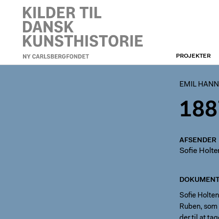
PROJEKTER
EMIL HANNOVERS ARKIV
EMIL HANN
188
AFSENDER
Sofie Holte
DOKUMENT
Sofie Holten
Ruben, som h
der til at t