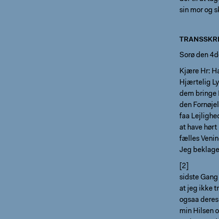
sin mor og s
TRANSSKRI
Sorø den 4d
Kjære Hr: H
Hjærtelig Ly
dem bringe F
den Fornøjel
faa Lejlighe
at have hørt
fælles Venin
Jeg beklage
[2]
sidste Gang
at jeg ikke 
ogsaa deres
min Hilsen 