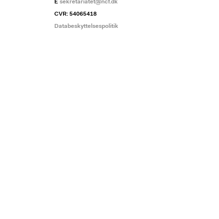
E
sekretariatet@ncf.dk
CVR: 54065418
Databeskyttelsespolitik