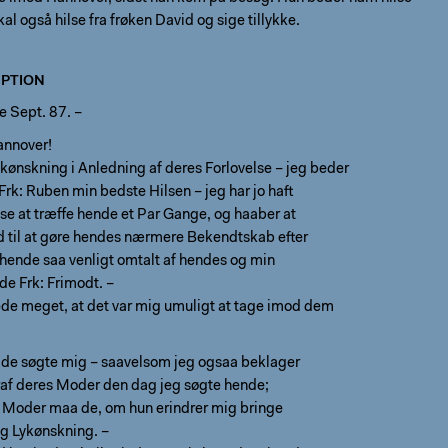
kal også hilse fra frøken David og sige tillykke.
PTION
e Sept. 87. –
annover!
kønskning i Anledning af deres Forlovelse – jeg beder
rk: Ruben min bedste Hilsen – jeg har jo haft
se at træffe hende et Par Gange, og haaber at
d til at gøre hendes nærmere Bekendtskab efter
 hende saa venligt omtalt af hendes og min
de Frk: Frimodt. –
de meget, at det var mig umuligt at tage imod dem
 de søgte mig – saavelsom jeg ogsaa beklager
traf deres Moder den dag jeg søgte hende;
 Moder maa de, om hun erindrer mig bringe
og Lykønskning. –