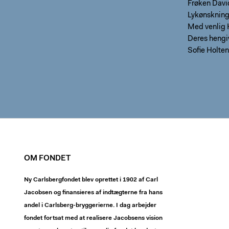
Frøken Davi
Lykønskning
Med venlig 
Deres hengi
Sofie Holten
OM FONDET
Ny Carlsbergfondet blev oprettet i 1902 af Carl
Jacobsen og finansieres af indtægterne fra hans
andel i Carlsberg-bryggerierne. I dag arbejder
fondet fortsat med at realisere Jacobsens vision