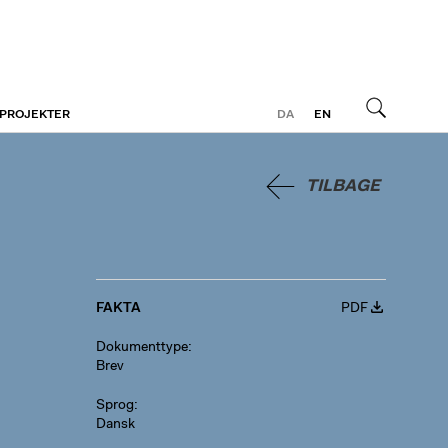
 PROJEKTER
DA
EN
Søg
TILBAGE
FAKTA
PDF
Dokumenttype
Brev
Sprog
Dansk