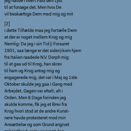
jeg havde i hvert Fald selv Lyst
til at forsøge det. Men hvis De
vil beskæftige Dem med mig og mit
[2]
i dette Tilfælde maa jeg fortælle Dem
at der er noget mellem Krog og mig
Nemlig: Da jeg i sin Tid (i Foraaret
1901, saa længe er det siden) kom hjem
fra Italien raadede N.V. Dorph mig
til at gaa ud til Krog, han skrev
til ham og Krog antog mig og
engagerede mig, det var i Maj og 1ste
Oktober skulde jeg gaa i Gang med
Arbejdet, Gagen var aftalt, alt i
Orden. Men 8 Dage forinden jeg
skulde komme, fik jeg et Brev fra
Krog hvori stod at de andre Kunst-
nere havde protesteret mod min
Ansættelse og som Grund angivet