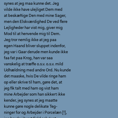
synes at jeg maa kunne det. Jeg
vilde ikke have ulejliget Dem med
at beskæftige Den med mine Sager,
men den Elskværdighed De ved flere
Lejligheder har vist mig, giver mig
Mod til at henvende mig til Dem.
Jeg tror nemlig ikke at jeg paa
egen Haand bliver sluppet indenfor,
jeg var i Gaar derude men kunde ikke
faa fat paa Krog, han var saa
vanskelig at træffe o.s.v. o.s.v. mild
Udhældning med andre Ord. Nu kunde
det maaske, hvis De vilde ringe ham
op eller skrive til ham, gøre det, at
jeg fik talt med ham og vist ham
mine Arbejder som han sikkert ikke
kender, jeg synes at jeg maatte
kunne gøre nogle delikate Teg-
ninger for og Arbejder i Porcelæn [!],