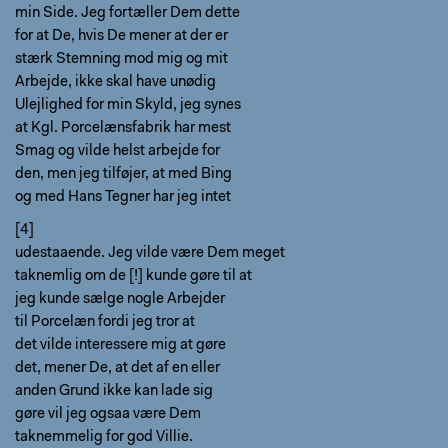
min Side. Jeg fortæller Dem dette
for at De, hvis De mener at der er
stærk Stemning mod mig og mit
Arbejde, ikke skal have unødig
Ulejlighed for min Skyld, jeg synes
at Kgl. Porcelænsfabrik har mest
Smag og vilde helst arbejde for
den, men jeg tilføjer, at med Bing
og med Hans Tegner har jeg intet
[4]
udestaaende. Jeg vilde være Dem meget
taknemlig om de [!] kunde gøre til at
jeg kunde sælge nogle Arbejder
til Porcelæn fordi jeg tror at
det vilde interessere mig at gøre
det, mener De, at det af en eller
anden Grund ikke kan lade sig
gøre vil jeg ogsaa være Dem
taknemmelig for god Villie.