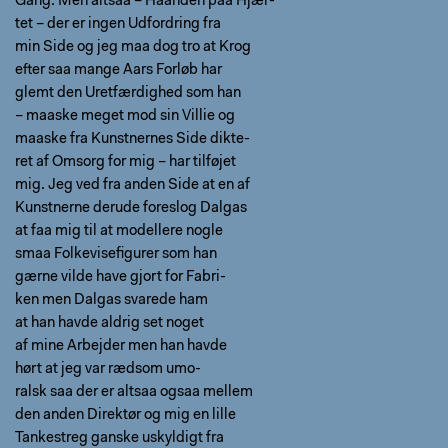
Gang. Men altsaa – Haanden paa Hjær-
tet – der er ingen Udfordring fra
min Side og jeg maa dog tro at Krog
efter saa mange Aars Forløb har
glemt den Uretfærdighed som han
– maaske meget mod sin Villie og
maaske fra Kunstnernes Side dikte-
ret af Omsorg for mig – har tilføjet
mig. Jeg ved fra anden Side at en af
Kunstnerne derude foreslog Dalgas
at faa mig til at modellere nogle
smaa Folkevisefigurer som han
gærne vilde have gjort for Fabri-
ken men Dalgas svarede ham
at han havde aldrig set noget
af mine Arbejder men han havde
hørt at jeg var rædsom umo-
ralsk saa der er altsaa ogsaa mellem
den anden Direktør og mig en lille
Tankestreg ganske uskyldigt fra