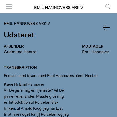
EMIL HANNOVERS ARKIV
Menu
Søg
EMIL HANNOVERS ARKIV
Udateret
TILBA
AFSENDER
MODTAGER
Gudmund Hentze
Emil Hannover
TRANSSKRIPTION
Foroven med blyant med Emil Hannovers hånd: Hentze
Kære Hr Emil Hannover
Vil De gøre mig en Tjeneste? Vil De
paa en eller anden Maade give mig
en Introduktion til Porcelænsfa-
briken, til Arnold Krog, jeg har Lyst
til at lave noget for [!] Porcelæn og jeg