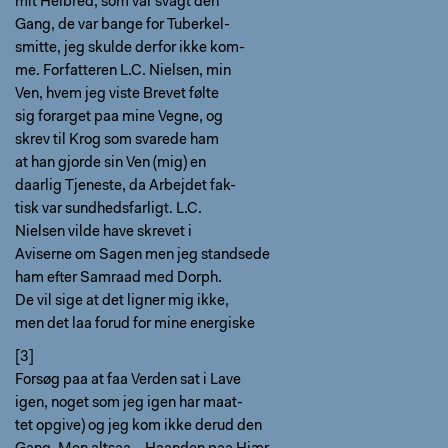
mit Helbred, som var svagt den
Gang, de var bange for Tuberkel-
smitte, jeg skulde derfor ikke kom-
me. Forfatteren L.C. Nielsen, min
Ven, hvem jeg viste Brevet følte
sig forarget paa mine Vegne, og
skrev til Krog som svarede ham
at han gjorde sin Ven (mig) en
daarlig Tjeneste, da Arbejdet fak-
tisk var sundhedsfarligt. L.C.
Nielsen vilde have skrevet i
Aviserne om Sagen men jeg standsede
ham efter Samraad med Dorph.
De vil sige at det ligner mig ikke,
men det laa forud for mine energiske
[3]
Forsøg paa at faa Verden sat i Lave
igen, noget som jeg igen har maat-
tet opgive) og jeg kom ikke derud den