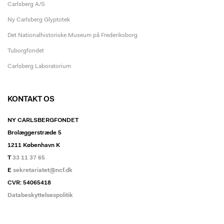
Carlsberg A/S
Ny Carlsberg Glyptotek
Det Nationalhistoriske Museum på Frederiksborg
Tuborgfondet
Carlsberg Laboratorium
KONTAKT OS
NY CARLSBERGFONDET
Brolæggerstræde 5
1211 København K
T
33 11 37 65
E
sekretariatet@ncf.dk
CVR: 54065418
Databeskyttelsespolitik