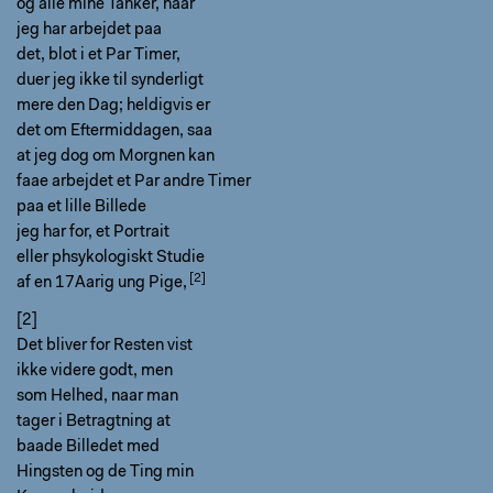
og alle mine Tanker, naar
jeg har arbejdet paa
det, blot i et Par Timer,
duer jeg ikke til synderligt
mere den Dag; heldigvis er
det om Eftermiddagen, saa
at jeg dog om Morgnen kan
faae arbejdet et Par andre Timer
paa et lille Billede
jeg har for,
et Portrait
eller phsykologiskt Studie
af en 17Aarig ung Pige,
[2]
Det bliver for Resten vist
ikke videre godt, men
som Helhed, naar man
tager i Betragtning at
baade Billedet med
Hingsten og de Ting min