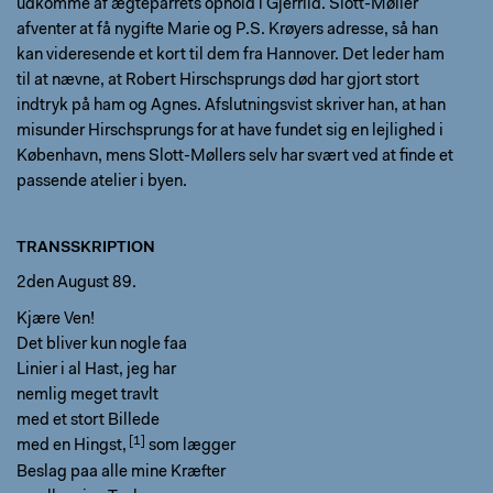
udkomme af ægteparrets ophold i Gjerrild. Slott-Møller
afventer at få nygifte Marie og P.S. Krøyers adresse, så han
kan videresende et kort til dem fra Hannover. Det leder ham
til at nævne, at Robert Hirschsprungs død har gjort stort
indtryk på ham og Agnes. Afslutningsvist skriver han, at han
misunder Hirschsprungs for at have fundet sig en lejlighed i
København, mens Slott-Møllers selv har svært ved at finde et
passende atelier i byen.
TRANSSKRIPTION
2den August 89.
Kjære Ven!
Det bliver kun nogle faa
Linier i al Hast, jeg har
nemlig meget travlt
med
et stort Billede
med en Hingst,
som lægger
Beslag paa alle mine Kræfter