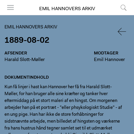
EMIL HANNOVERS ARKIV
Menu
Søg
EMIL HANNOVERS ARKIV
1889-08-02
TILBA
AFSENDER
MODTAGER
Harald Slott-Møller
Emil Hannover
DOKUMENTINDHOLD
Kun få linjer i hast kan Hannover her få fra Harald Slott-
Møller, for han bruger alle sine kræfter og tanker hver
eftermiddag på et stort maleri af en hingst. Om morgenen
arbejder han på et portræt - "eller phsykologiskt Studie" - af
en ung pige. Han har ikke de store forhåbninger for
sidstnævnte arbejde, men billedet af hingsten og værkerne
fra hans hustrus hånd tegner samlet set til et udmærket