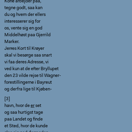
Kone arbejder paa,
tegne godt, saa kan
du og hvem der ellers
interesserer sig for
os, vente sig en god
Middelhøst paa Gjerrild
Marker.
Jer
r
es Kort til Krøyer
skal vi besørge saa snart
vi faa deres Adresse, vi
ved kun at de efter Bryllupet
den 23 vilde rejse til Wagner-
forestillingerne i Bayreut
og derfra lige til Kjøben-
[3]
havn, hvor de
er
set
og saa hurtigst tage
paa Landet og finde
et Sted, hvor de kunde