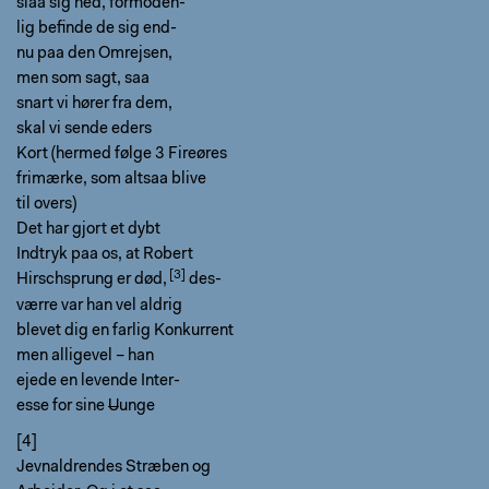
slaa sig ned, formoden-
lig befinde de sig end-
nu paa den Omrejsen,
men som sagt, saa
snart vi hører fra dem,
skal vi sende eders
Kort (hermed følge 3 Fireøres
frimærke, som altsaa blive
til overs)
Det har gjort et dybt
Indtryk paa os, at
Robert
Hirschsprung er død,
des-
værre var han vel aldrig
blevet dig en farlig Konkurrent
men alligevel – han
ejede en levende Inter-
esse for sine
U
unge
[4]
Jevnaldrendes Stræben og