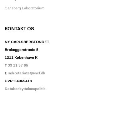
Carlsberg Laboratorium
KONTAKT OS
NY CARLSBERGFONDET
Brolæggerstræde 5
1211 København K
T
33 11 37 65
E
sekretariatet@ncf.dk
CVR: 54065418
Databeskyttelsespolitik