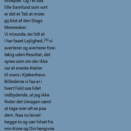
Arbejder. Og i et saa
lille Samfund som vort
er det et Tab at miste
en
blot af den Slags
Mennesker.
Vi misunde Jer lidt at
I har faaet Lejlighed,
vi
averterer og averterer fore-
løbig uden Resultat, det
synes som om der ikke
var et eneste Atelier
til overs i Kjøbenhavn.
Billederne vi faa er i
hvert Fald saa lidet
indbydende, at jeg ikke
finder det Umagen værd
at tage over aft se paa
dem. Naa nu levvel
begge to og vær hilset fra
min Kone og Din hengivne