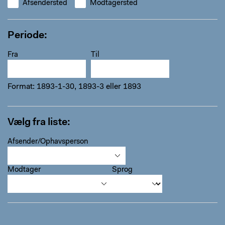
Afsendersted
Modtagersted
Periode
Fra
Til
Format: 1893-1-30, 1893-3 eller 1893
Vælg fra liste
Afsender/Ophavsperson
Modtager
Sprog