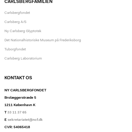
CARLSBERGFAMILIEN
Carlsbergfondet
Carlsberg A/S
Ny Carlsberg Glyptotek
Det Nationalhistoriske Museum på Frederiksborg
Tuborgfondet
Carlsberg Laboratorium
KONTAKT OS
NY CARLSBERGFONDET
Brolæggerstræde 5
1211 København K
T
33 11 37 65
E
sekretariatet@ncf.dk
CVR: 54065418