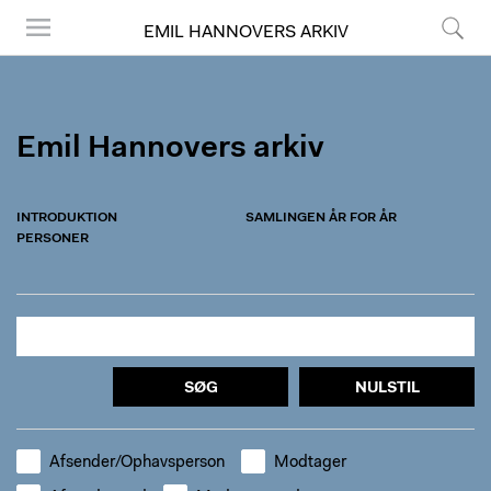
EMIL HANNOVERS ARKIV
Menu
Søg
Emil Hannovers arkiv
INTRODUKTION
SAMLINGEN ÅR FOR ÅR
PERSONER
SØG
NULSTIL
Afsender/Ophavsperson
Modtager