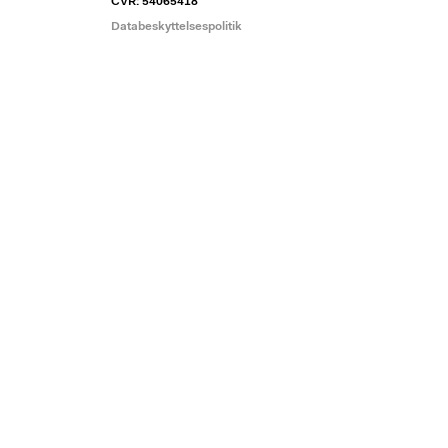
CVR: 54065418
Databeskyttelsespolitik