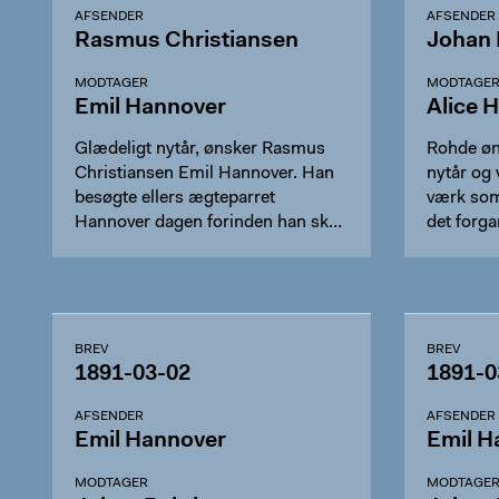
AFSENDER
AFSENDER
Rasmus Christiansen
Johan
MODTAGER
MODTAGE
Emil Hannover
Alice 
Glædeligt nytår, ønsker Rasmus
Rohde øn
Christiansen Emil Hannover. Han
nytår og 
besøgte ellers ægteparret
værk som
Hannover dagen forinden han sk…
det forg
BREV
BREV
1891-03-02
1891-0
AFSENDER
AFSENDER
Emil Hannover
Emil H
MODTAGER
MODTAGE