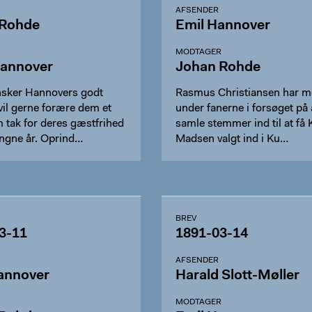
AFSENDER
 Rohde
Emil Hannover
R
MODTAGER
Hannover
Johan Rohde
sker Hannovers godt
Rasmus Christiansen har me
vil gerne forære dem et
under fanerne i forsøget på 
 tak for deres gæstfrihed
samle stemmer ind til at få 
angne år. Oprind…
Madsen valgt ind i Ku…
BREV
3-11
1891-03-14
AFSENDER
annover
Harald Slott-Møller
R
MODTAGER