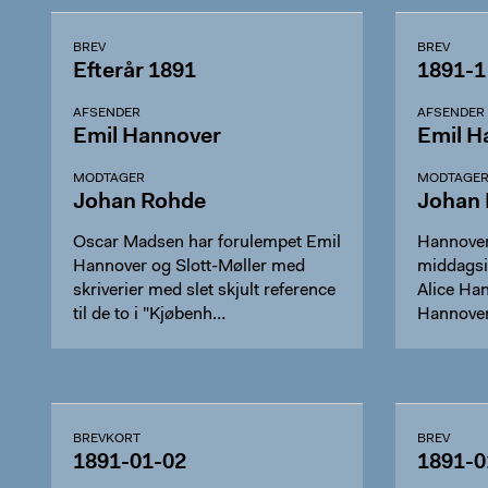
BREV
BREV
Efterår 1891
1891-1
AFSENDER
AFSENDER
Emil Hannover
Emil H
MODTAGER
MODTAGE
Johan Rohde
Johan
Oscar Madsen har forulempet Emil
Hannover
Hannover og Slott-Møller med
middagsin
skriverier med slet skjult reference
Alice Han
til de to i "Kjøbenh…
Hannover 
Madsen 
BREVKORT
BREV
1891-01-02
1891-0