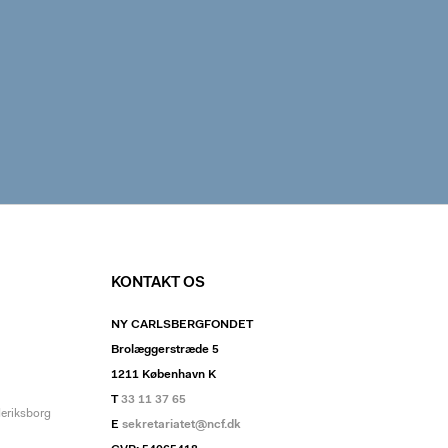
KONTAKT OS
NY CARLSBERGFONDET
Brolæggerstræde 5
1211 København K
T
33 11 37 65
deriksborg
E
sekretariatet@ncf.dk