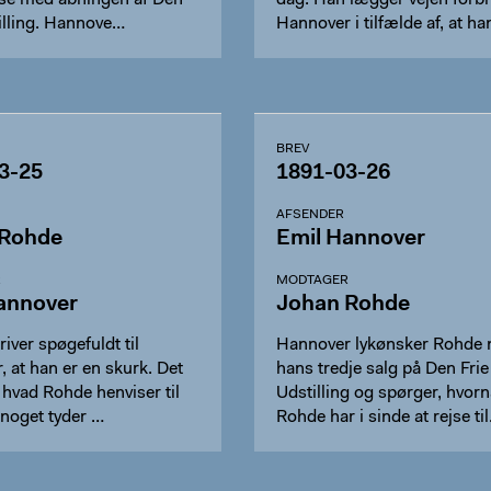
lse med åbningen af Den
dag. Han lægger vejen forbi
illing. Hannove…
Hannover i tilfælde af, at han
med.
BREV
3-25
1891-03-26
AFSENDER
 Rohde
Emil Hannover
R
MODTAGER
annover
Johan Rohde
iver spøgefuldt til
Hannover lykønsker Rohde
 at han er en skurk. Det
hans tredje salg på Den Frie
, hvad Rohde henviser til
Udstilling og spørger, hvorn
 noget tyder …
Rohde har i sinde at rejse ti