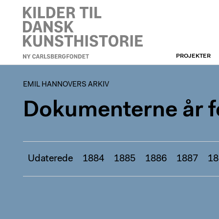
PROJEKTER
EMIL HANNOVERS ARKIV
EMIL HANNOVERS ARKIV
Dokumenterne år fo
Udaterede
1884
1885
1886
1887
18