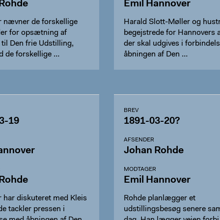
 Rohde
Emil Hannover
 nævner de forskellige
Harald Slott-Møller og hust
er for opsætning af
begejstrede for Hannovers ar
til Den frie Udstilling,
der skal udgives i forbinde
 de forskellige …
åbningen af Den …
BREV
3-19
1891-03-20?
AFSENDER
annover
Johan Rohde
R
MODTAGER
 Rohde
Emil Hannover
 har diskuteret med Kleis
Rohde planlægger et
e tackler pressen i
udstillingsbesøg senere s