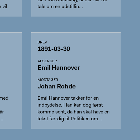
Den frie Udstilling, at der
ikke
er
 vil
tale om en udstillin…
BREV
1891-03-30
AFSENDER
Emil Hannover
MODTAGER
Johan Rohde
 med
Emil Hannover takker for en
indbydelse. Han kan dog først
år
komme sent, da han skal have en
l…
tekst færdig til Politiken om…