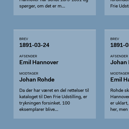
Hannover har sendt 18/3-1891 og
forbinde
spørger, om det er m…
Frie Udst
BREV
BREV
1891-03-24
1891-0
AFSENDER
AFSENDER
Emil Hannover
Johan
MODTAGER
MODTAGE
Johan Rohde
Emil H
Da der har været en del rettelser til
Rohde skr
kataloget til Den Frie Udstilling, er
Hannover,
trykningen forsinket. 100
er uklart
eksemplarer blive…
her, men