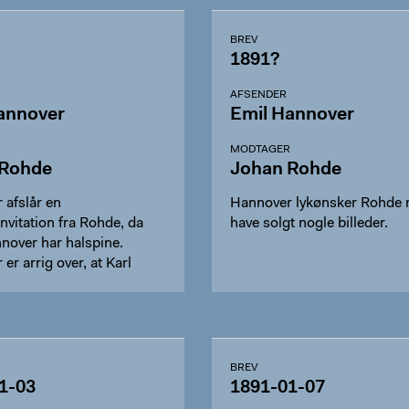
BREV
1891?
AFSENDER
annover
Emil Hannover
R
MODTAGER
 Rohde
Johan Rohde
 afslår en
Hannover lykønsker Rohde 
vitation fra Rohde, da
have solgt nogle billeder.
nover har halspine.
er arrig over, at Karl
…
BREV
1-03
1891-01-07