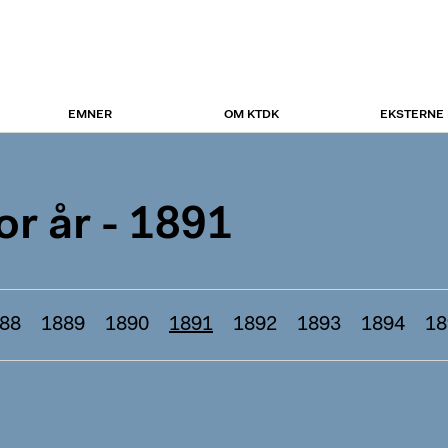
EMNER
OM KTDK
EKSTERNE
r år - 1891
88
1889
1890
1891
1892
1893
1894
18