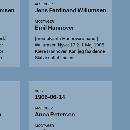
AFSENDER
umsen
Jens Ferdinand Willumsen
MODTAGER
Emil Hannover
d:]
[med blyant i Hannovers hånd:]
pr
Willumsen Nyvej 17 2. 1 Maj 1906.
or
Kære Hannover. Kan jeg faa denne
en…
Skitze stillet saaled…
BREV
1906-06-14
AFSENDER
n
Anna Petersen
MODTAGER