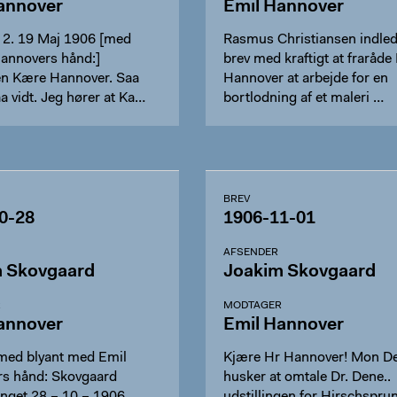
annover
Emil Hannover
. 2. 19 Maj 1906 [med
Rasmus Christiansen indlede
Hannovers hånd:]
brev med kraftigt at fraråde
n Kære Hannover. Saa
Hannover at arbejde for en
a vidt. Jeg hører at Ka…
bortlodning af et maleri …
BREV
0-28
1906-11-01
AFSENDER
 Skovgaard
Joakim Skovgaard
R
MODTAGER
annover
Emil Hannover
med blyant med Emil
Kjære Hr Hannover! Mon D
s hånd: Skovgaard
husker at omtale Dr. Dene..