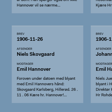
af dem. Han spørger også om ikke
Rosenvæn
Hannover vil se nærme…
Kjære Hr
for De…
BREV
BREV
1906-11-26
1906-1
AFSENDER
AFSENDER
Niels Skovgaard
Johan
MODTAGER
MODTAGE
Emil Hannover
Emil H
Foroven under datoen med blyant
Niels Ju
med Emil Hannovers hånd:
blyant i
Skovgaard Karlsberg, Hillerød. 26 .
Direktør 
11 . 06 Kære hr. Hannover!…
Hr Rohde