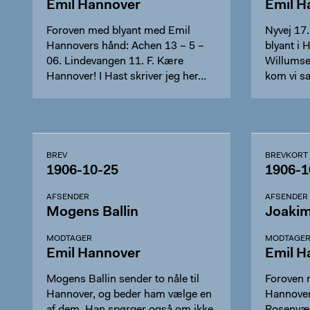
Emil Hannover
Emil H
Foroven med blyant med Emil
Nyvej 17
Hannovers hånd: Achen 13 – 5 –
blyant i 
06. Lindevangen 11. F. Kære
Willumse
Hannover! I Hast skriver jeg her…
kom vi sa
BREV
BREVKORT
1906-10-25
1906-1
AFSENDER
AFSENDER
Mogens Ballin
Joakim
MODTAGER
MODTAGE
Emil Hannover
Emil H
Mogens Ballin sender to nåle til
Foroven 
Hannover, og beder ham vælge en
Hannover