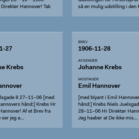
get 28 – 10 – 1906
udstillingen for Hirschspru
 Direktør Hannover! Tak
så en mulig udstilling i den 
BREV
1-27
1906-11-28
AFSENDER
ne Krebs
Johanne Krebs
R
MODTAGER
annover
Emil Hannover
elsgade 8 27–11–06 [med
[med blyant i Emil Hannove
 Hannovers hånd:] Krebs Hr
hånd:] Krebs Niels Juelsgad
Hannover! Af et Brev fra
28–11–06 Hr Direktør Hann
 ser jeg a…
Jeg haaber at De ikke mis…