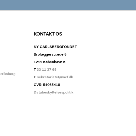
KONTAKT OS
NY CARLSBERGFONDET
Brolæggerstræde 5
1211 København K
T
33 11 37 65
deriksborg
E
sekretariatet@ncf.dk
CVR: 54065418
Databeskyttelsespolitik