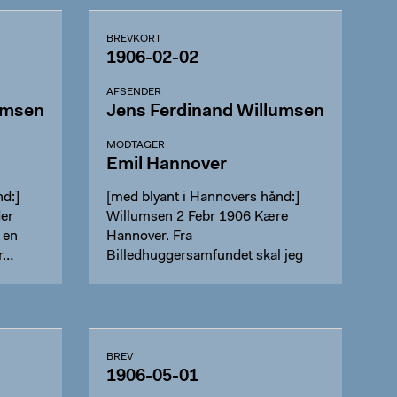
BREVKORT
1906-02-02
AFSENDER
umsen
Jens Ferdinand Willumsen
MODTAGER
Emil Hannover
d:]
[med blyant i Hannovers hånd:]
er
Willumsen 2 Febr 1906 Kære
 en
Hannover. Fra
pr…
Billedhuggersamfundet skal jeg
spørge om det k…
BREV
1906-05-01