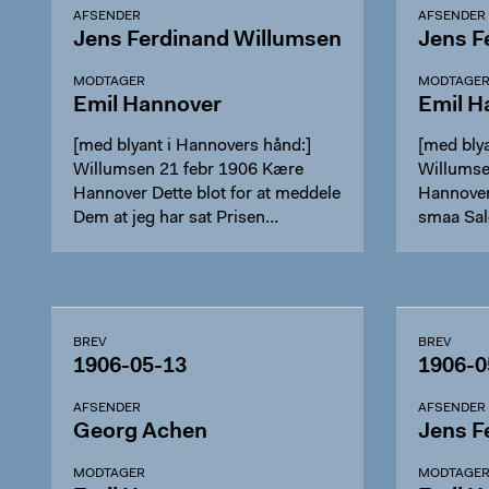
AFSENDER
AFSENDER
Jens Ferdinand Willumsen
Jens F
MODTAGER
MODTAGE
Emil Hannover
Emil H
[med blyant i Hannovers hånd:]
[med bly
Willumsen 21 febr 1906 Kære
Willumse
Hannover Dette blot for at meddele
Hannover.
Dem at jeg har sat Prisen…
smaa Sal
BREV
BREV
1906-05-13
1906-0
AFSENDER
AFSENDER
Georg Achen
Jens F
MODTAGER
MODTAGE