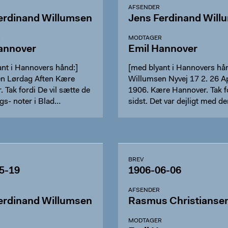
AFSENDER
erdinand Willumsen
Jens Ferdinand Will
R
MODTAGER
annover
Emil Hannover
ant i Hannovers hånd:]
[med blyant i Hannovers hån
n Lørdag Aften Kære
Willumsen Nyvej 17 2. 26 A
 Tak fordi De vil sætte de
1906. Kære Hannover. Tak f
gs- noter i Blad…
sidst. Det var dejligt med d
BREV
5-19
1906-06-06
AFSENDER
erdinand Willumsen
Rasmus Christianse
R
MODTAGER