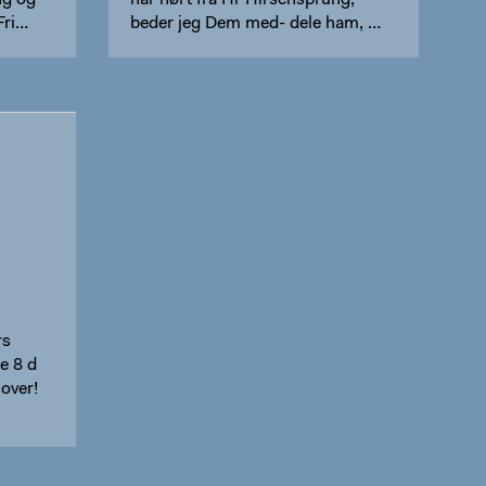
ng og
har hørt fra Hr Hirschsprung,
Fri…
beder jeg Dem med- dele ham, …
rs
e 8 d
over!