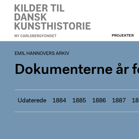
PROJEKTER
EMIL HANNOVERS ARKIV
EMIL HANNOVERS ARKIV
Dokumenterne år fo
Udaterede
1884
1885
1886
1887
18