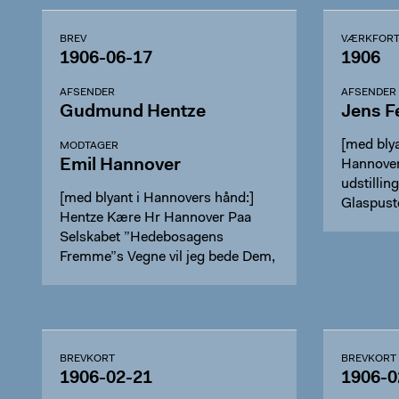
BREV
VÆRKFORT
1906-06-17
1906
AFSENDER
AFSENDER
Gudmund Hentze
Jens F
[med blya
MODTAGER
Emil Hannover
Hannover
udstillin
[med blyant i Hannovers hånd:]
Glaspust
Hentze Kære Hr Hannover Paa
Ga…
Selskabet ”Hedebosagens
Fremme”s Vegne vil jeg bede Dem,
Ifø…
BREVKORT
BREVKORT
1906-02-21
1906-0