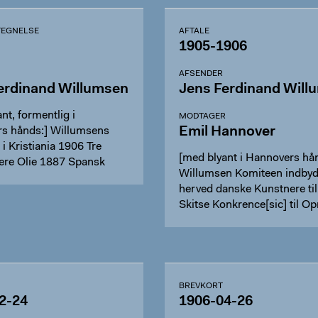
EGNELSE
AFTALE
1905-1906
AFSENDER
erdinand Willumsen
Jens Ferdinand Will
nt, formentlig i
MODTAGER
Emil Hannover
s hånds:] Willumsens
g i Kristiania 1906 Tre
[med blyant i Hannovers hån
ere Olie 1887 Spansk
Willumsen Komiteen indbyd
herved danske Kunstnere til
Skitse Konkrence[sic] til O
BREVKORT
2-24
1906-04-26