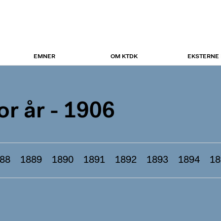
EMNER
OM KTDK
EKSTERNE
r år - 1906
88
1889
1890
1891
1892
1893
1894
18